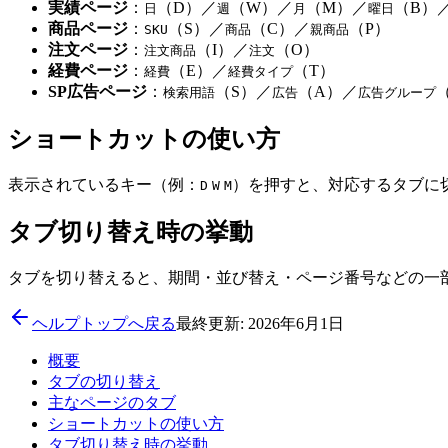
実績ページ
：
（D）／
（W）／
（M）／
（B）
日
週
月
曜日
商品ページ
：
（S）／
（C）／
（P）
SKU
商品
親商品
注文ページ
：
（I）／
（O）
注文商品
注文
経費ページ
：
（E）／
（T）
経費
経費タイプ
SP広告ページ
：
（S）／
（A）／
検索用語
広告
広告グループ
ショートカットの使い方
表示されているキー（例：
）を押すと、対応するタブに
D
W
M
タブ切り替え時の挙動
タブを切り替えると、期間・並び替え・ページ番号などの一
ヘルプトップへ戻る
最終更新: 2026年6月1日
概要
タブの切り替え
主なページのタブ
ショートカットの使い方
タブ切り替え時の挙動