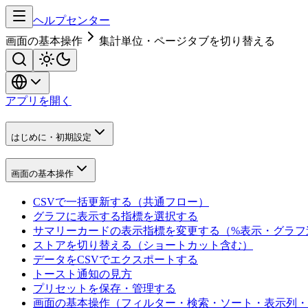
ヘルプセンター
画面の基本操作
集計単位・ページタブを切り替える
アプリを開く
はじめに・初期設定
画面の基本操作
CSVで一括更新する（共通フロー）
グラフに表示する指標を選択する
サマリーカードの表示指標を変更する（%表示・グラフ
ストアを切り替える（ショートカット含む）
データをCSVでエクスポートする
トースト通知の見方
プリセットを保存・管理する
画面の基本操作（フィルター・検索・ソート・表示列・