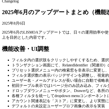
Changelog
2025年6月のアップデートまとめ（機
2025年8月6日
2025年6月のLISMOAアップデートでは、日々の運用効
上を目的とした内容です。
機能改善・UI調整
フィルタ内の選択肢をクリックしやすくするため、選択
トランザクション画面にて、RelatedIdentifier（関連I
プリセット選択メニュー内の検索窓を非表示に変更し、
フィルタ選択数の表示バッジデザインを調整し、視覚的
ユーザー名・メールアドレスが長い場合に自動で省略表
初回テーブル表示では1ページ分のみ読み込み、フィル
ドロップダウンメニューやボタン、Drawerなど、各所
各種フィルタを統一してdropdown menuコンポーネン
アカウント関連表記を「ストア」に変更し、より実態に
デフォルトの未設定ユーザープロフ画像の表示を実装