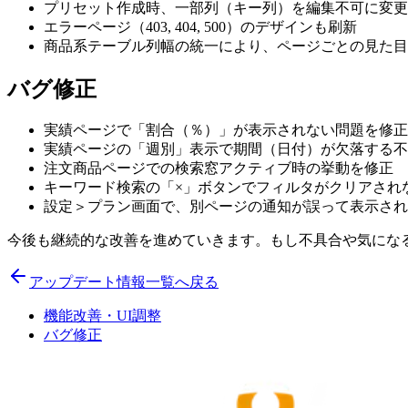
プリセット作成時、一部列（キー列）を編集不可に変更
エラーページ（403, 404, 500）のデザインも刷新
商品系テーブル列幅の統一により、ページごとの見た目
バグ修正
実績ページで「割合（％）」が表示されない問題を修正
実績ページの「週別」表示で期間（日付）が欠落する不
注文商品ページでの検索窓アクティブ時の挙動を修正
キーワード検索の「×」ボタンでフィルタがクリアされ
設定＞プラン画面で、別ページの通知が誤って表示され
今後も継続的な改善を進めていきます。もし不具合や気にな
アップデート情報一覧へ戻る
機能改善・UI調整
バグ修正