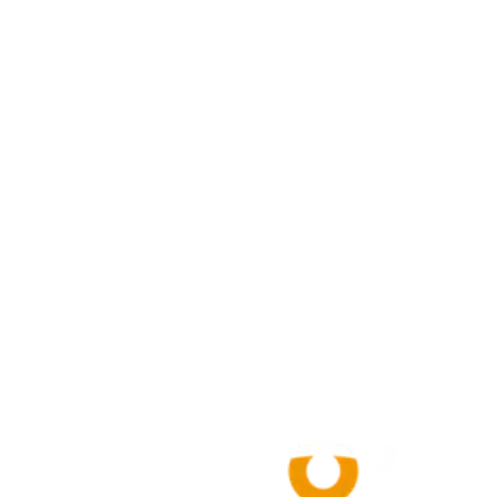
FBA 在庫が残りわずか
人気商品 3 点が補充タイミング
今日から正確に。
無料で始める
お問い合わせ