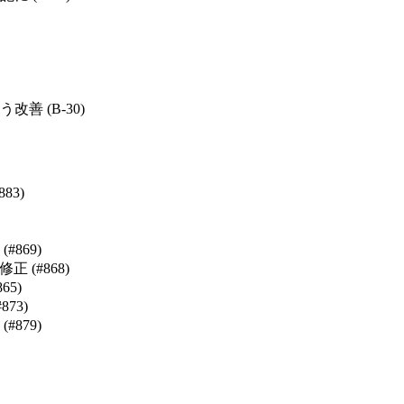
 (B-30)
83)
869)
(#868)
5)
73)
879)