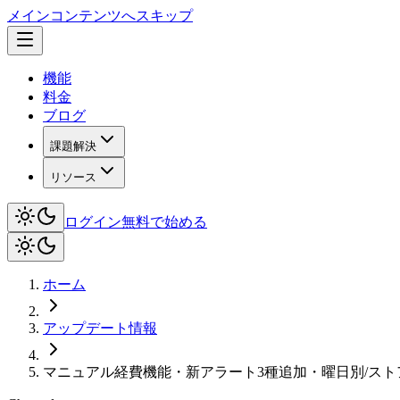
メインコンテンツへスキップ
機能
料金
ブログ
課題解決
リソース
ログイン
無料で始める
ホーム
アップデート情報
マニュアル経費機能・新アラート3種追加・曜日別/ス