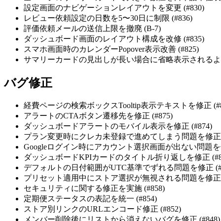
設定画面のナビゲーションレイアウトを変更 (#830)
レビュー依頼設定の日数を5〜30日に制限 (#836)
評価依頼メールの送信上限を撤廃 (B-7)
ダッシュボード画面のレイアウト構成を改修 (#835)
スマホ画面時のカレンダーPopover表示改善 (#825)
サマリーカードの見出しが長い場合に省略表示されるよう改善
バグ修正
経費ページの検索ボックスTooltip表示テキストを修正 (#8
アラートのCTAボタン遷移先を修正 (#875)
ダッシュボードアラートのモバイル表示を修正 (#874)
プラン変更時にクレカ未登録で進めてしまう問題を修正 (#
Googleログイン時にアカウント選択画面が出ない問題を修正 
ダッシュボードKPIカードのタイトル折り返しを修正 (#86
デフォルトの日付範囲がUTC基準でずれる問題を修正 (#8
プリセット適用中にストア選択が無視される問題を修正 (#
セキュリティに関する修正を実施 (#858)
定期便ステータスの表記を統一 (#854)
ストア別リンクのURLエンコード修正 (#852)
メンバー削除後にリストから消えないバグを修正 (#848)