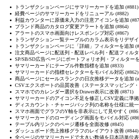
トランザクションページにサマリーカードを追加 (#881)
経費ページのサマリーカードをリニューアル (#882)
利益カウンターに原価未入力の注意アイコンを追加 (#87
ブランド商品のカタログ変更アラートを追加 (#864)
アラートのスマホ画面向けレスポンシブ対応 (#867)
トランザクション一覧テーブルのカラム表示をリデザイン (
トランザクションページに「詳細」フィルターを追加 (#8
注文商品ページに配送列・配送レベル列・配送フィルタを追加
SP/SB/SD広告ページにポートフォリオ列・フィルターを追加
サマリーカードにテーブル件数指標を追加 (#833)
サマリーカードの指標セレクターをモバイル対応 (#862)
商品ページにセールスランクの日次推移データを追加 (api#
CSVエクスポートの品質改善（ステータスマッピング・配送日本語
スマホでのカレンダー選択をDrawer表示に改善 (#871)
サマリーカードのアイコン不足を修正しCSV定義に準拠 (#
ディスカウント・チャージバック列の名称を仕様に統一 (#
スマホ画面でグラフのY軸を非表示にして見やすく (#861
サマリーカードのローディング画面をモバイル対応 (#86
テーブル内リンクのページ遷移を全面改修 (#845)
ダッシュボード売上推移グラフのレイアウト改善 (#844)
全ページのサマリーカードで大きい数値を日本語単位表記に 