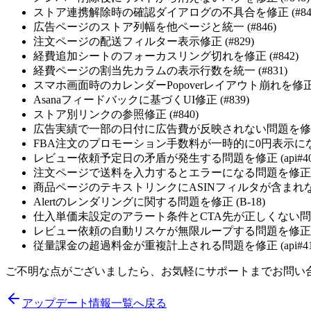
ストア連携解除時の確認ダイアログの不具合を修正 (#84
広告ページのストア列幅を他ページと統一 (#846)
注文ページの配送フィルター表示修正 (#829)
経費追加シートのフォーカスリング切れを修正 (#842)
経費ページの割当先カラムの表示行数を統一 (#831)
スマホ画面時のカレンダーPopoverレイアウト崩れを修正 (
Asanaフィードバックに基づくUI修正 (#839)
ストア別リンクの参照修正 (#840)
広告実績で一部の日付に広告費が反映されない問題を修正 (a
FBA注文のプロモーション手数料が一時的に0円表示になる問題
レビュー依頼予定日の矛盾が発生する問題を修正 (api#40
注文ページで送料を入力するとエラーになる問題を修正 (B
商品ページのテキストリンクにASINフィルタが含まれない問
Alertのレンダリングに関する問題を修正 (B-18)
仕入単価未設定のアラート条件とCTA先が正しくない問題を修
レビュー依頼の自動リスケが無限ループする問題を修正 (api
従量課金の超過料金が重複計上される問題を修正 (api#41
ご不明な点がございましたら、お気軽にサポートまでお問い合
アップデート情報一覧へ戻る