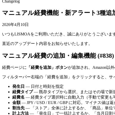
Changelog
マニュアル経費機能・新アラート3種追
2026年4月10日
いつもLISMOAをご利用いただき、誠にありがとうございま
直近のアップデート内容をお知らせいたします。
マニュアル経費の追加・編集機能 (#838)
経費ページに
「経費を追加」ボタン
が追加され、Amazon
フィルターバー右端の「経費を追加」をクリックすると、サ
発生日
— 日付と時刻を指定
経費タイプ
— 既存タイプから選択、またはその場で新
経費名
— 経費タイプ選択時に自動入力（手動で変更も
金額
— JPY / USD / EUR / GBP に対応。マイ
割当先
— 「ストア」全体に計上するか、「商品」単位
計上方法
— 「発生日」で一括計上するか、「当月日割