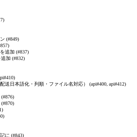
7)
#849)
57)
 (#837)
 (#832)
410)
化・列順・ファイル名対応） (api#400, api#412)
876)
870)
)
0)
(#843)