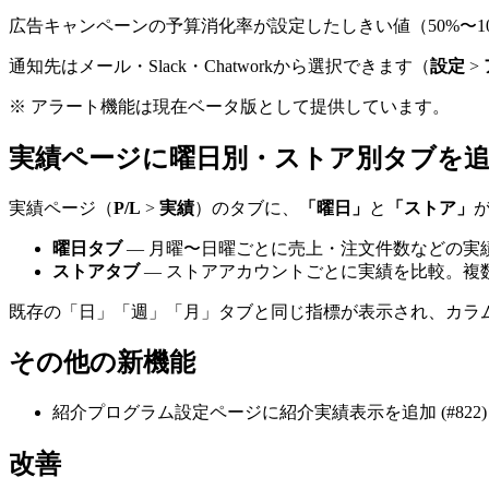
広告キャンペーンの予算消化率が設定したしきい値（50%〜
通知先はメール・Slack・Chatworkから選択できます（
設定
>
※ アラート機能は現在ベータ版として提供しています。
実績ページに曜日別・ストア別タブを追加 (
実績ページ（
P/L
>
実績
）のタブに、
「曜日」
と
「ストア」
曜日タブ
— 月曜〜日曜ごとに売上・注文件数などの実
ストアタブ
— ストアアカウントごとに実績を比較。複
既存の「日」「週」「月」タブと同じ指標が表示され、カラム
その他の新機能
紹介プログラム設定ページに紹介実績表示を追加 (#822)
改善