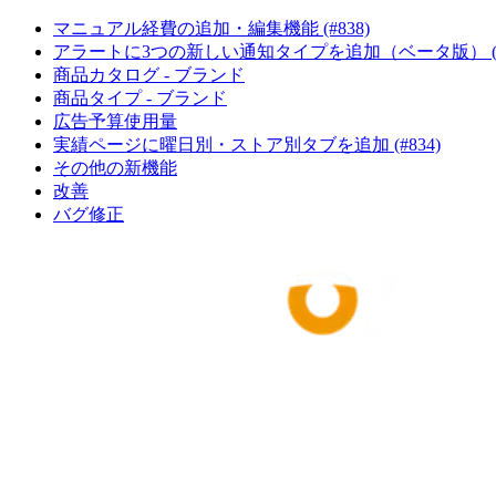
マニュアル経費の追加・編集機能 (#838)
アラートに3つの新しい通知タイプを追加（ベータ版） (#8
商品カタログ - ブランド
商品タイプ - ブランド
広告予算使用量
実績ページに曜日別・ストア別タブを追加 (#834)
その他の新機能
改善
バグ修正