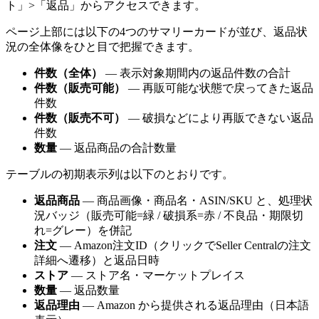
ト」>「返品」からアクセスできます。
ページ上部には以下の4つのサマリーカードが並び、返品状
況の全体像をひと目で把握できます。
件数（全体）
— 表示対象期間内の返品件数の合計
件数（販売可能）
— 再販可能な状態で戻ってきた返品
件数
件数（販売不可）
— 破損などにより再販できない返品
件数
数量
— 返品商品の合計数量
テーブルの初期表示列は以下のとおりです。
返品商品
— 商品画像・商品名・ASIN/SKU と、処理状
況バッジ（販売可能=緑 / 破損系=赤 / 不良品・期限切
れ=グレー）を併記
注文
— Amazon注文ID（クリックでSeller Centralの注文
詳細へ遷移）と返品日時
ストア
— ストア名・マーケットプレイス
数量
— 返品数量
返品理由
— Amazon から提供される返品理由（日本語