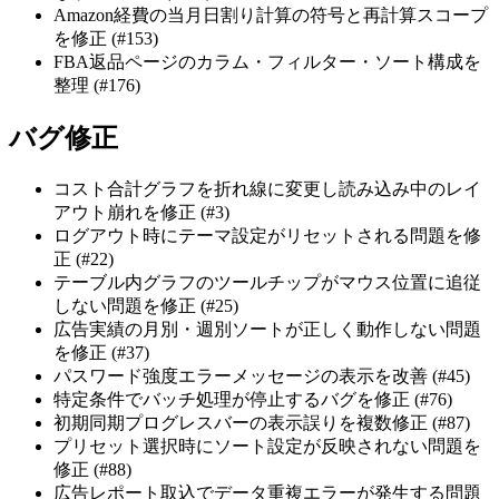
Amazon経費の当月日割り計算の符号と再計算スコープ
を修正 (#153)
FBA返品ページのカラム・フィルター・ソート構成を
整理 (#176)
バグ修正
コスト合計グラフを折れ線に変更し読み込み中のレイ
アウト崩れを修正 (#3)
ログアウト時にテーマ設定がリセットされる問題を修
正 (#22)
テーブル内グラフのツールチップがマウス位置に追従
しない問題を修正 (#25)
広告実績の月別・週別ソートが正しく動作しない問題
を修正 (#37)
パスワード強度エラーメッセージの表示を改善 (#45)
特定条件でバッチ処理が停止するバグを修正 (#76)
初期同期プログレスバーの表示誤りを複数修正 (#87)
プリセット選択時にソート設定が反映されない問題を
修正 (#88)
広告レポート取込でデータ重複エラーが発生する問題