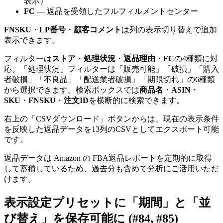
表示）
FC
— 返品を受領したフルフィルメントセンター
FNSKU
・
LP番号
・
顧客コメント
は列の表示切り替えで追加
表示できます。
フィルターは
ストア
・
処理状況
・
返品理由
・
FC
の4種類に対
応。「処理状況」フィルターは「販売可能」「破損」「購入
者破損」「不良品」「配送業者破損」「期限切れ」の6種類
から選択できます。検索ボックスでは
商品名
・
ASIN
・
SKU
・
FNSKU
・
注文ID
を横断的に検索できます。
右上の「CSVダウンロード」ボタンからは、現在の表示条件
を反映した返品データを13列のCSVとしてエクスポート可能
です。
返品データは Amazon の FBA返品レポートを定期的に取得
して蓄積しているため、過去分も含めて分析にご活用いただ
けます。
表示設定プリセットに「期間」と「並
び替え」を保存可能に (#84, #85)