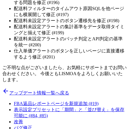
する問題を修正 (#196)
配送料フィルターのタイムアウト原因SQLを他ページ
にも横展開して修正 (#197)
配送料未設定アラートのボタン遷移先を修正 (#198)
配送料未設定アラートの集計基準をデータ取得タイミ
ングと揃えて修正 (#199)
配送料未設定アラートのバッチ判定とAPI判定の基準
を統一 (#200)
仕入単価アラートのボタンを正しいページに直接遷移
するよう修正 (#201)
ご不明な点がございましたら、お気軽にサポートまでお問い
合わせください。 今後ともLISMOAをよろしくお願いいた
します。
アップデート情報一覧へ戻る
FBA返品レポートページを新規追加 (#19)
表示設定プリセットに「期間」と「並び替え」を保存
可能に (#84, #85)
改善
バグ修正