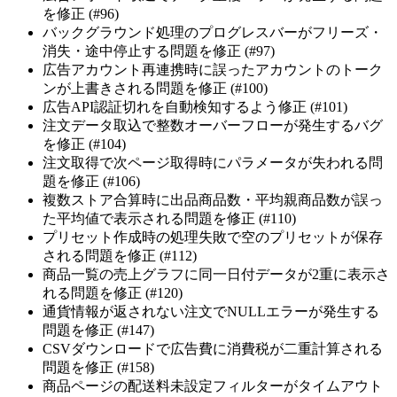
を修正 (#96)
バックグラウンド処理のプログレスバーがフリーズ・
消失・途中停止する問題を修正 (#97)
広告アカウント再連携時に誤ったアカウントのトーク
ンが上書きされる問題を修正 (#100)
広告API認証切れを自動検知するよう修正 (#101)
注文データ取込で整数オーバーフローが発生するバグ
を修正 (#104)
注文取得で次ページ取得時にパラメータが失われる問
題を修正 (#106)
複数ストア合算時に出品商品数・平均親商品数が誤っ
た平均値で表示される問題を修正 (#110)
プリセット作成時の処理失敗で空のプリセットが保存
される問題を修正 (#112)
商品一覧の売上グラフに同一日付データが2重に表示さ
れる問題を修正 (#120)
通貨情報が返されない注文でNULLエラーが発生する
問題を修正 (#147)
CSVダウンロードで広告費に消費税が二重計算される
問題を修正 (#158)
商品ページの配送料未設定フィルターがタイムアウト