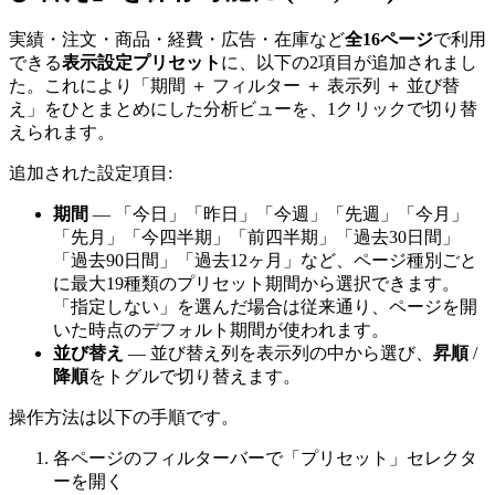
実績・注文・商品・経費・広告・在庫など
全16ページ
で利用
できる
表示設定プリセット
に、以下の2項目が追加されまし
た。これにより「期間 ＋ フィルター ＋ 表示列 ＋ 並び替
え」をひとまとめにした分析ビューを、1クリックで切り替
えられます。
追加された設定項目:
期間
— 「今日」「昨日」「今週」「先週」「今月」
「先月」「今四半期」「前四半期」「過去30日間」
「過去90日間」「過去12ヶ月」など、ページ種別ごと
に最大19種類のプリセット期間から選択できます。
「指定しない」を選んだ場合は従来通り、ページを開
いた時点のデフォルト期間が使われます。
並び替え
— 並び替え列を表示列の中から選び、
昇順
/
降順
をトグルで切り替えます。
操作方法は以下の手順です。
各ページのフィルターバーで「プリセット」セレクタ
ーを開く