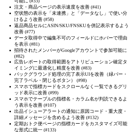
可能に (#33)
注文・商品ページの表示速度を改善 (#41)
空状態の表示を「未連携」と「データなし」で使い分
けるよう改善 (#58)
返品商品セルにASIN/SKU/FNSKUを併記表示するよう
改善 (#77)
データ取得中で編集不可のフィールドにホバーで理由
を表示 (#81)
招待されたメンバーがGoogleアカウントで参加可能に
(#82)
広告レポートの取得範囲をアトリビューション確定タ
イミングに最適化し精度を改善 (#83)
バックグラウンド処理の完了表示UIを改善（緑バー・
完了ラベル・閉じるボタン） (#98)
スマホで指標カードをスクロールなく一覧できるグリ
ッド表示に改善 (#99)
スマホでテーブルの指標名・カラム名が判読できるよ
う表示を改善 (#107)
出品イシューアラートの通知に原因コード・重大度・
詳細メッセージを含めるよう改善 (#132)
定期おトク便ページの指標カードをカスタマイズ可能
な形式に統一 (#133)