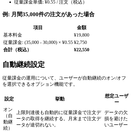
従量課金単価: ¥0.55 / 注文（税込）
例: 月間35,000件の注文があった場合
項目
金額
基本料金
¥19,800
従量課金: (35,000 - 30,000) × ¥0.55
¥2,750
合計（税込）
¥22,550
自動継続設定
従量課金の運用について、ユーザーが自動継続のオン/オフ
を選択できるオプション機能です。
想定ユーザ
設定
挙動
ー
オン
上限到達後も自動的に従量課金で注文デ
データの欠
（自
ータの取得を継続する。月末まで注文デ
損を避けた
動継
ータが途切れない。
いユーザー
続）