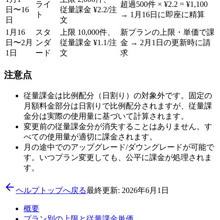
ライ
超過500件 × ¥2.2 = ¥1,100
日〜16
従量課金 ¥2.2/注
ト
→ 1月16日に即座に精算
日
文
1月16
スタ
上限 10,000件、
新プランの上限・単価で課
日〜2月
ンダ
従量課金 ¥1.1/注
金 → 2月1日の更新時に請
1日
ード
文
求
注意点
従量課金は比例配分（日割り）の対象外です。固定の
月額料金部分は日割りで比例配分されますが、従量課
金分は実際の使用量に基づいて計算されます。
変更前の従量課金分が消失することはありません。す
べての使用量が適切に課金されます。
月の途中でのアップグレード/ダウングレードが可能で
す。いつプラン変更しても、公平に課金が処理されま
す。
ヘルプトップへ戻る
最終更新: 2026年6月1日
概要
プラン別の上限と従量課金単価