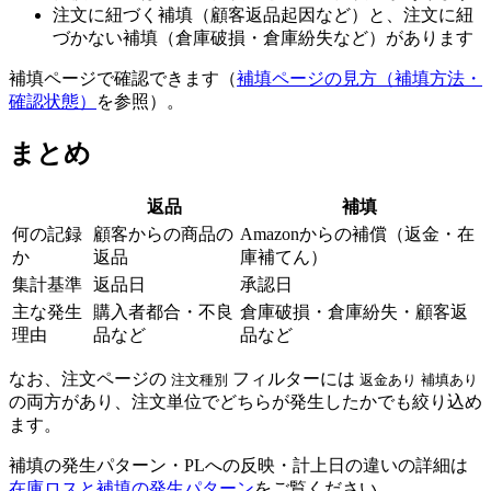
注文に紐づく補填（顧客返品起因など）と、注文に紐
づかない補填（倉庫破損・倉庫紛失など）があります
補填ページで確認できます（
補填ページの見方（補填方法・
確認状態）
を参照）。
まとめ
返品
補填
何の記録
顧客からの商品の
Amazonからの補償（返金・在
か
返品
庫補てん）
集計基準
返品日
承認日
主な発生
購入者都合・不良
倉庫破損・倉庫紛失・顧客返
理由
品など
品など
なお、注文ページの
フィルターには
注文種別
返金あり
補填あり
の両方があり、注文単位でどちらが発生したかでも絞り込め
ます。
補填の発生パターン・PLへの反映・計上日の違いの詳細は
在庫ロスと補填の発生パターン
をご覧ください。