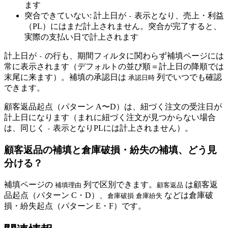
ます
突合できていない: 計上日が
表示となり、売上・利益
-
（PL）にはまだ計上されません。突合が完了すると、
実際の支払い日で計上されます
計上日が
の行も、期間フィルタに関わらず補填ページには
-
常に表示されます（デフォルトの並び順＝計上日の降順では
末尾に来ます）。補填の承認日は
列でいつでも確認
承認日時
できます。
顧客返品起点（パターン A〜D）は、紐づく注文の受注日が
計上日になります（まれに紐づく注文が見つからない場合
は、同じく
表示となりPLには計上されません）。
-
顧客返品の補填と倉庫破損・紛失の補填、どう見
分ける？
補填ページの
列で区別できます。
は顧客返
補填理由
顧客返品
品起点（パターン C・D）、
などは倉庫破
倉庫破損
倉庫紛失
損・紛失起点（パターン E・F）です。