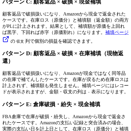
パターン C: 顧客返品 × 破損 × 現金補填
顧客返品で破損扱いになり、Amazonから現金で返金された
ケースです。在庫ロス（原価分）と補填額（返金額）の両方
がPLに計上されます。結果として、補填額が原価を上回れ
ば黒字、下回れば赤字（原価割れ）になります。
補填ページ
の
列で個別の損益を確認できます。
収支
パターン D: 顧客返品 × 破損 × 在庫補填（現物返
還）
顧客返品で破損扱いになり、Amazonが現金ではなく同等品
の在庫で補てんしたケースです。在庫が戻るため在庫ロスは
計上されず、補填額も発生しません。補填ページにはレコー
ドが表示されますが、金額・収支の列は
表示になります。
-
パターン E: 倉庫破損・紛失 × 現金補填
FBA倉庫で在庫が破損・紛失し、Amazonから現金で返金さ
れたケースです。Amazonの支払い記録と突合済みの場合、
実際の支払い日を計上日として、在庫ロス（原価分）と補填