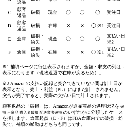
返品
顧客
破損
現金
受注日
C
◯
◯
◯
返品
顧客
破損
在庫
受注日
D
✕
✕
◯ ※1
返品
破損・
支払い日
倉庫
現金
E
◯
◯
◯
紛失
※2
破損・
支払い日
倉庫
在庫
F
✕
✕
◯ ※1
紛失
※2
※1 補填ページに行は表示されますが、金額・収支の列は
-
表示になります（現物返還で在庫が戻るため）。
※2 Amazonの支払い記録と突合できていない間は計上日が
-
表示となり、売上・利益（PL）にはまだ計上されません。
突合が完了すると、実際の支払い日で計上されます。
顧客返品の「破損」は、Amazonが返品商品の処理状況を
破
のいずれかに分類したケース
損
不良品
購入者破損
配送業者破損
を指します。倉庫起点（E・F）はFBA倉庫内での破損・紛
失で、補填の挙動はどちらも同じです。