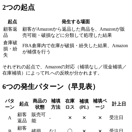
2つの起点
起点
発生する場面
顧客返
顧客がAmazonから返品した商品を、Amazonが販
品
売可能・破損などに分類して処理した結果
倉庫破
FBA倉庫内で在庫が破損・紛失した結果、Amazon
損・紛
が補償を行う
失
それぞれの起点で、Amazonの対応（補填なし／現金補填／
在庫補填）によってPLへの反映が分かれます。
6つの発生パターン（早見表）
パタ
商品の
補填
在庫
補填ペ
補填
起点
計上日
ーン
状態
方法
ロス
(PL)
ージ
顧客
販売可
受注日
A
-
✕
✕
✕
返品
能
顧客
破損
なし
受注日
B
◯
✕
✕