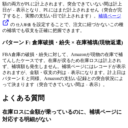
額の両方がPLに計上されます。突合できていない間は計上
日が
表示となり、PLにはまだ計上されません（突合が完
-
了すると、実際の支払い日で計上されます）。
補填ページ
の
を設定することで、注文に紐づかないこの種
仕入単価
の補填でも収支を正確に把握できます。
パターン F: 倉庫破損・紛失 × 在庫補填(現物返還)
FBA倉庫の破損・紛失に対して、Amazonが現物の在庫で補
てんしたケースです。在庫が戻るため在庫ロスは計上され
ず、補填額も発生しません。補填ページにはレコードが表示
されますが、金額・収支の列は
表示になります。計上日は
-
パターン E と同様、Amazonの支払い記録との突合状況によ
って決まります（突合できていない間は
表示）。
-
よくある質問
在庫ロスに金額が乗っているのに、補填ページに
対応する明細がない