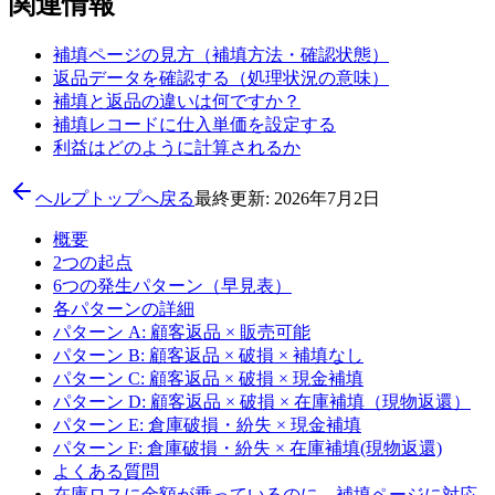
関連情報
補填ページの見方（補填方法・確認状態）
返品データを確認する（処理状況の意味）
補填と返品の違いは何ですか？
補填レコードに仕入単価を設定する
利益はどのように計算されるか
ヘルプトップへ戻る
最終更新: 2026年7月2日
概要
2つの起点
6つの発生パターン（早見表）
各パターンの詳細
パターン A: 顧客返品 × 販売可能
パターン B: 顧客返品 × 破損 × 補填なし
パターン C: 顧客返品 × 破損 × 現金補填
パターン D: 顧客返品 × 破損 × 在庫補填（現物返還）
パターン E: 倉庫破損・紛失 × 現金補填
パターン F: 倉庫破損・紛失 × 在庫補填(現物返還)
よくある質問
在庫ロスに金額が乗っているのに、補填ページに対応