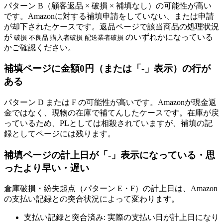
パターン B（顧客返品 × 破損 × 補填なし）の可能性が高い
です。Amazonに対する補填申請をしていない、または申請
が却下されたケースです。返品ページで該当商品の処理状況
が
のいずれかになっている
破損
不良品
購入者破損
配送業者破損
かご確認ください。
補填ページに金額0円（または「-」表示）の行が
ある
パターン D または F の可能性が高いです。Amazonが現金返
金ではなく、現物の在庫で補てんしたケースです。在庫が戻
っているため、PLとしては相殺されていますが、補填の記
録としてページには残ります。
補填ページの計上日が「-」表示になっている・思
ったより早い・遅い
倉庫破損・紛失起点（パターン E・F）の計上日は、Amazon
の支払い記録との突合状況によって変わります。
支払い記録と突合済み: 実際の支払い日が計上日になり