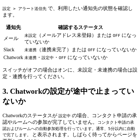
で、利用したい通知先の状態を確認し
設定 > アラート送信先
ます。
通知先
確認するステータス
（メールアドレス未登録）または
になっ
未設定
OFF
メール
ていないか
Slack
（連携未完了）または
になっていないか
未連携
OFF
Chatwork
・
・
になっていないか
未連携
設定中
OFF
スイッチがオフの場合はオンに、未設定・未連携の場合は設
定・連携を行ってください。
3. Chatworkの設定が途中で止まってい
ないか
Chatworkのステータスが
の場合、コンタクト申請の承
設定中
認やルームへの参加が完了していません。
コンタクト申請の承
認およびルームへの自動参加処理を行っています。通常、5分以内に自動
と表示されます。しばらく待ってからページを
で完了します。