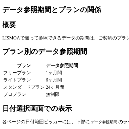
データ参照期間とプランの関係
概要
LISMOAで遡って参照できるデータの期間は、ご契約のプ
プラン別のデータ参照期間
プラン
データ参照期間
フリープラン
1ヶ月間
ライトプラン
6ヶ月間
スタンダードプラン
24ヶ月間
プロプラン
無制限
日付選択画面での表示
各ページの日付範囲ピッカーには、下部に
のラ
データ参照期間