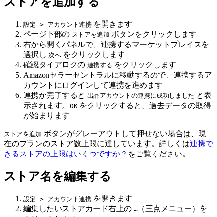
ストアを追加する
を開きます
設定 > アカウント連携
ページ下部の
ボタンをクリックします
ストアを追加
右から開くパネルで、連携するマーケットプレイスを
選択し
をクリックします
次へ
確認ダイアログの
をクリックします
連携する
Amazonセラーセントラルに移動するので、連携するア
カウントにログインして連携を進めます
連携が完了すると
と表
出品アカウントの連携に成功しました
示されます。
をクリックすると、過去データの取得
OK
が始まります
ボタンがグレーアウトして押せない場合は、現
ストアを追加
在のプランのストア数上限に達しています。詳しくは
連携で
きるストアの上限はいくつですか？
をご覧ください。
ストア名を編集する
を開きます
設定 > アカウント連携
編集したいストアカード右上の
（三点メニュー）を
…